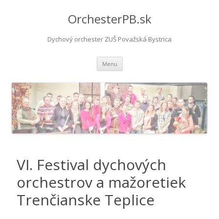
OrchesterPB.sk
Dychový orchester ZUŠ Považská Bystrica
Preskočiť
Menu
na
obsah
VI. Festival dychových
orchestrov a mažoretiek
Trenčianske Teplice