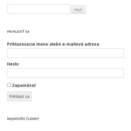
H
ľ
a
d
PRIHLÁSIŤ SA
a
ť
Prihlasovacie meno alebo e-mailová adresa
:
Heslo
Zapamätať
Prihlásiť sa
NAJNOVŠIE ČLÁNKY