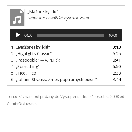
„Mažoretky idú“
Námestie Považská Bystrica 2008
Audio
00:00
00:00
prehrávač
1.
„Mažoretky idú“
3:13
2.
„Highlights Classic“
5:25
3.
„Pasodoble“
3:41
— A. PETRÍK
4.
„Something“
5:50
5.
„Tico, Tico“
2:38
6.
„Johann Strauss: Zmes populárnych piesní“
4:44
Tento záznam bol pridaný do
Vystúpenia
dňa
21. októbra 2008
od
AdminOrchester
.