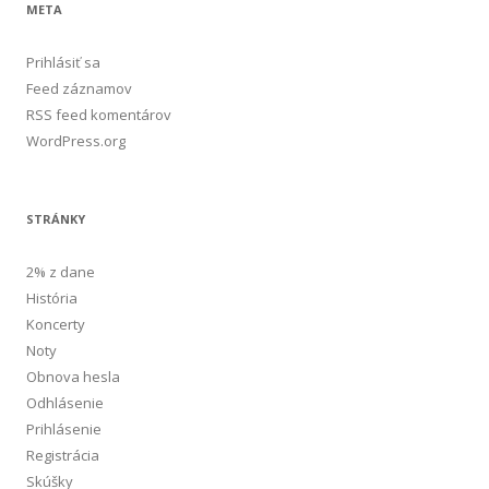
META
Prihlásiť sa
Feed záznamov
RSS feed komentárov
WordPress.org
STRÁNKY
2% z dane
História
Koncerty
Noty
Obnova hesla
Odhlásenie
Prihlásenie
Registrácia
Skúšky