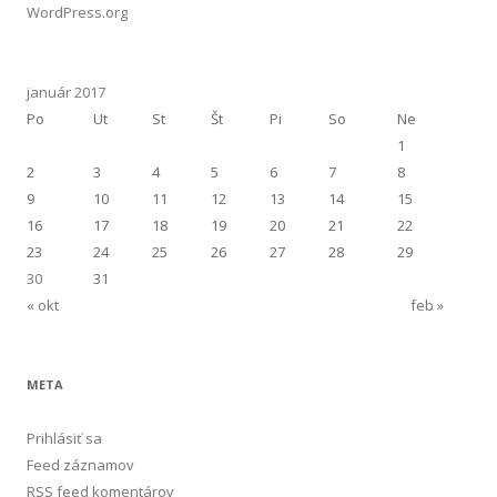
WordPress.org
január 2017
Po
Ut
St
Št
Pi
So
Ne
1
2
3
4
5
6
7
8
9
10
11
12
13
14
15
16
17
18
19
20
21
22
23
24
25
26
27
28
29
30
31
« okt
feb »
META
Prihlásiť sa
Feed záznamov
RSS feed komentárov