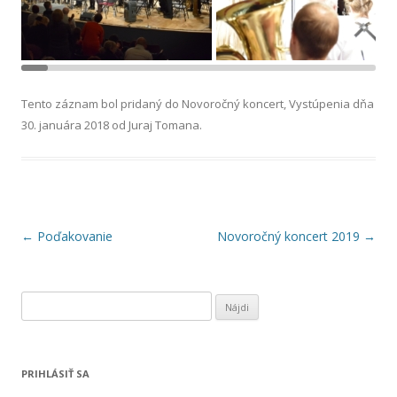
Tento záznam bol pridaný do
Novoročný koncert
,
Vystúpenia
dňa
30. januára 2018
od
Juraj Tomana
.
Navigácia
←
Poďakovanie
Novoročný koncert 2019
→
článkami
H
ľ
a
d
PRIHLÁSIŤ SA
a