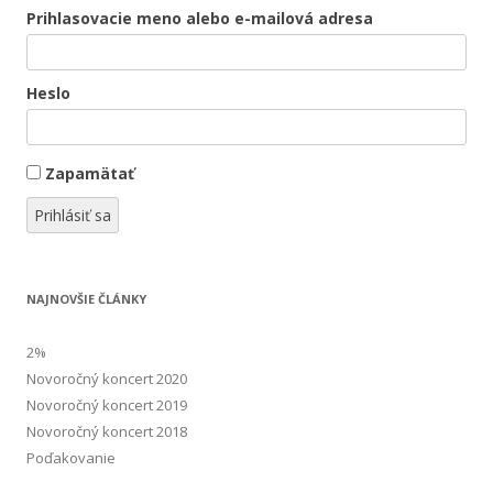
ť
Prihlasovacie meno alebo e-mailová adresa
:
Heslo
Zapamätať
Prihlásiť sa
NAJNOVŠIE ČLÁNKY
2%
Novoročný koncert 2020
Novoročný koncert 2019
Novoročný koncert 2018
Poďakovanie