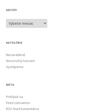
ARCHÍV
A
r
c
h
í
v
KATEGÓRIE
Nezaradené
Novoročný koncert
Vystúpenia
META
Prihlásiť sa
Feed záznamov
RSS feed komentárov