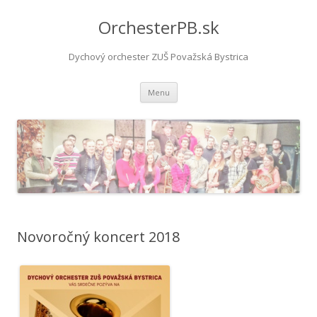
OrchesterPB.sk
Dychový orchester ZUŠ Považská Bystrica
Preskočiť
Menu
na
obsah
Novoročný koncert 2018